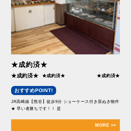
★成約済★
★成約済★
★成約済★
★成約済★
おすすめPOINT!
JR高崎線【熊谷】徒歩9分 ショーケース付き居ぬき物件
★ 早い者勝ちです！！ 是
MORE
>>