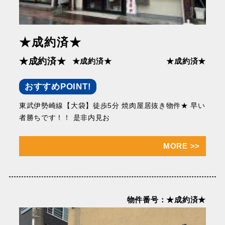
★成約済★
★成約済★
★成約済★
★成約済★
おすすめPOINT!
東武伊勢崎線【大袋】徒歩5分 焼肉屋居抜き物件★ 早い
者勝ちです！！ 是非内見お
MORE
>>
物件番号：★成約済★