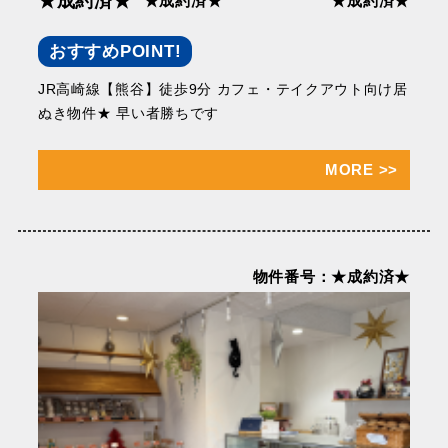
★成約済★
★成約済★
★成約済★
おすすめPOINT!
JR高崎線【熊谷】徒歩9分 カフェ・テイクアウト向け居
ぬき物件★ 早い者勝ちです
MORE
>>
物件番号：★成約済★