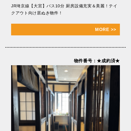
JR埼京線【大宮】バス10分 厨房設備充実＆美麗！テイ
クアウト向け居ぬき物件！
MORE
>>
物件番号：★成約済★