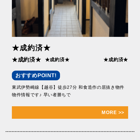
★成約済★
★成約済★
★成約済★
★成約済★
おすすめPOINT!
東武伊勢崎線【越谷】徒歩27分 和食造作の居抜き物件
物件情報です♪ 早い者勝ちで
MORE
>>