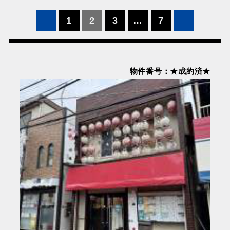
投
1
2
3
…
7
稿
の
ペ
物件番号：★成約済★
ー
ジ
送
り