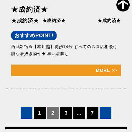
★成約済★
★成約済★
★成約済★
★成約済★
おすすめPOINT!
西武新宿線【本川越】徒歩14分 すべての飲食店相談可
能な居抜き物件★ 早い者勝ち
MORE
>>
投
1
2
3
…
7
稿
の