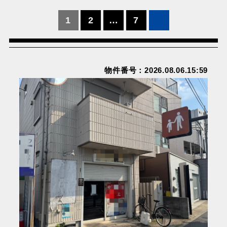
投
1
2
…
7
稿
の
ペ
物件番号：2026.08.06.15:59
ー
ジ
送
り