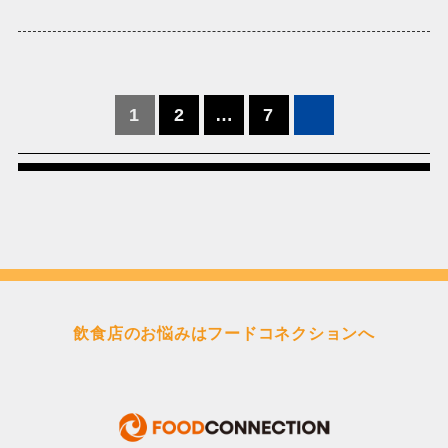
投
1
2
…
7
稿
の
ペ
ー
ジ
送
り
飲食店のお悩みはフードコネクションへ