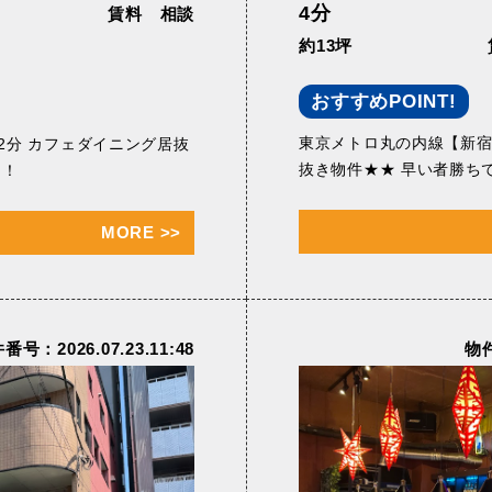
4分
賃料 相談
約13坪
おすすめPOINT!
東京メトロ丸の内線【新宿
2分 カフェダイニング居抜
抜き物件★★ 早い者勝ち
！！
MORE
>>
番号：2026.07.23.11:48
物件