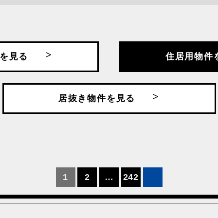
沿線・駅名で探す
を見る
住居用物件
浜東北・根岸線
JR京葉線
JR八高線
手線
JR川越線
JR常磐線
居抜き物件を見る
北本線
JR根岸線
JR横浜線
武・中央緩行線
JR総武本線
JR青梅線
幹線
下丸子
中野新橋
線
京王井の頭線
京王相模線
幹線
千葉都市モノレール
大鳥居
1
2
…
242
舎人ライナー
東京メトロ丸ノ内線
東京メトロ副
トロ南北線
東京メトロ日比谷線
東京メトロ有
田谷線
東急大井町線
東急東横線