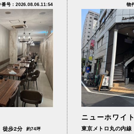
番号：2026.08.06.11:54
物件
黒線
東武亀戸線
東武東上線
宿ライン（宇都
相鉄線
西武国分寺線
子）
西武新宿線
西武有楽町線
江戸線
都営新宿線
都営浅草線
ニューホワイ
東京メトロ丸の内線
】徒歩2分
約74坪