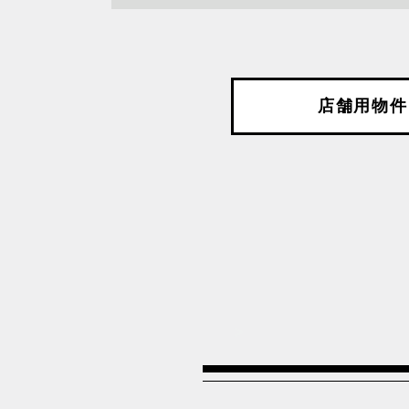
沿線を選択してください
店舗用物件
JR中央本線
JR京
JR埼京線
JR山
JR東北新幹線
JR東
JR武蔵野線
JR総
つくばエクスプレス線
上越新
京成押上線
京成本
京王高尾線
北陸新
投
>
小田急小田原線
日暮里
稿
東京メトロ半蔵門線
東京メ
の
東京メトロ銀座線
東急世