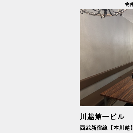
ペ
物件
東急田園都市線
東急目
ー
湘南新宿ライン（前橋
ジ
湘南新
～小田原）
宮～逗
送
り
都営三田線
都営大
川越第一ビル
西武新宿線【本川越