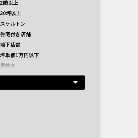
2階以上
30坪以上
スケルトン
住宅付き店舗
地下店舗
坪単価1万円以下
居抜き
路面店
軽飲食
重飲食可能
駅直結