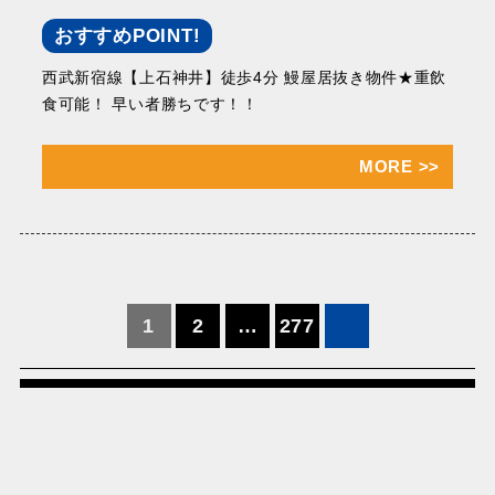
おすすめPOINT!
西武新宿線【上石神井】徒歩4分 鰻屋居抜き物件★重飲
食可能！ 早い者勝ちです！！
MORE
>>
投
1
2
…
277
稿
の
ペ
ー
ジ