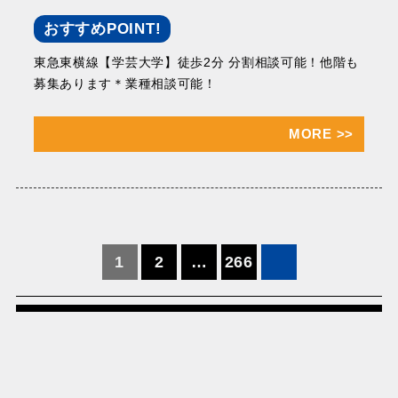
おすすめPOINT!
東急東横線【学芸大学】徒歩2分 分割相談可能！他階も
募集あります＊業種相談可能！
MORE
>>
投
1
2
…
266
稿
の
ペ
ー
ジ