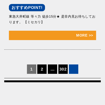
おすすめPOINT!
東急大井町線 等々力 徒歩15分★ 是非内見お待ちしてお
ります。 【ミセカリ】
MORE
>>
投
1
2
…
302
稿
の
ペ
ー
ジ