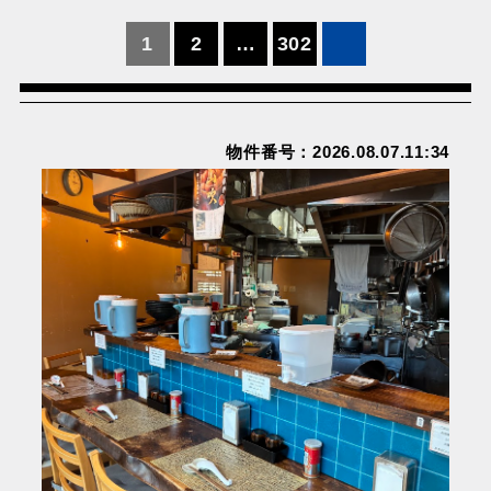
投
1
2
…
302
稿
の
ペ
物件番号：2026.08.07.11:34
ー
ジ
送
り