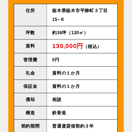
住所
栃木県栃木市平柳町３丁目
15−６
坪数
約36坪（120㎡）
130,000円
賃料
（税込）
管理費
0円
礼金
賃料の１か月
保証金
賃料の１か月
償却
相談
構造
鉄骨造
契約期間
普通賃貸借契約３年