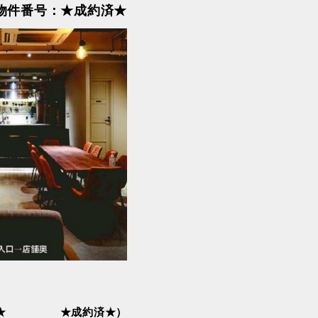
物件番号：★成約済★
武蔵五日市
西武多摩川線
西武池袋・豊島線
都電荒川線
★
★成約済★）