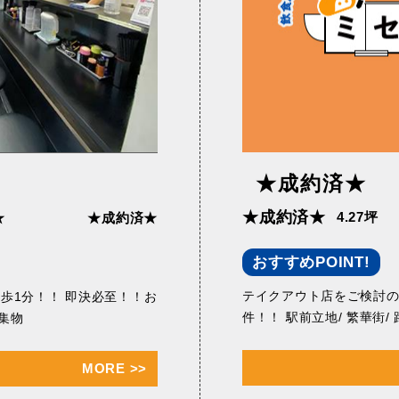
★成約済★
★成約済★
4.27坪
★
★成約済★
おすすめPOINT!
テイクアウト店をご検討
歩1分！！ 即決必至！！お
件！！ 駅前立地/ 繁華街/
集物
MORE
>>