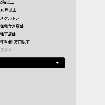
2階以上
30坪以上
スケルトン
住宅付き店舗
地下店舗
坪単価1万円以下
居抜き
路面店
軽飲食
重飲食可能
駅直結