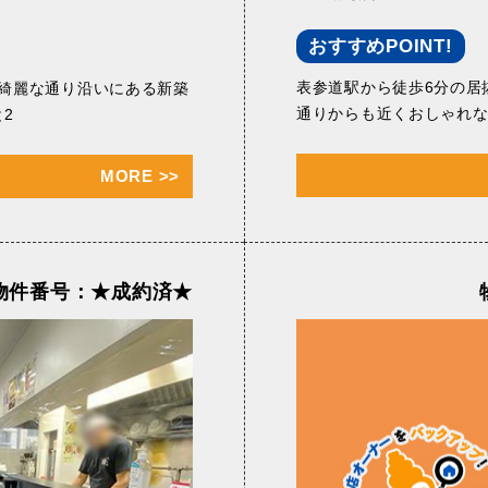
おすすめPOINT!
表参道駅から徒歩6分の居
綺麗な通り沿いにある新築
通りからも近くおしゃれ
と2
MORE
>>
物件番号：★成約済★