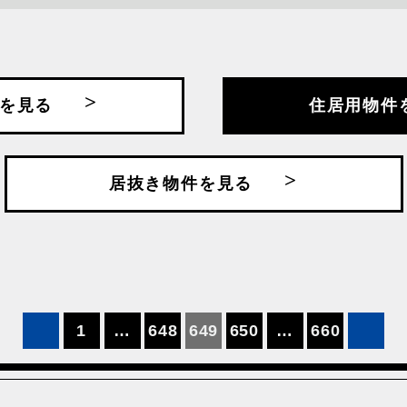
沿線・駅名で探す
を見る
住居用物件
浜東北・根岸線
JR京葉線
JR八高線
手線
JR川越線
JR常磐線
居抜き物件を見る
北本線
JR根岸線
JR横浜線
武・中央緩行線
JR総武本線
JR青梅線
幹線
下丸子
中野新橋
線
京王井の頭線
京王相模線
幹線
千葉都市モノレール
大鳥居
1
…
648
649
650
…
660
舎人ライナー
東京メトロ丸ノ内線
東京メトロ副
トロ南北線
東京メトロ日比谷線
東京メトロ有
田谷線
東急大井町線
東急東横線