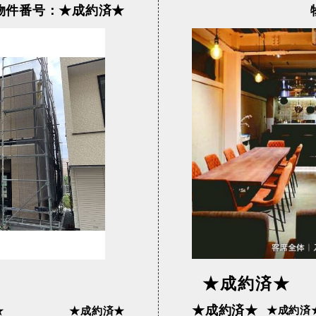
物件番号：★成約済★
黒線
東武亀戸線
東武東上線
宿ライン（宇都
相鉄線
西武国分寺線
子）
西武新宿線
西武有楽町線
江戸線
都営新宿線
都営浅草線
★成約済★
★成約済★
★成約済
★
★成約済★