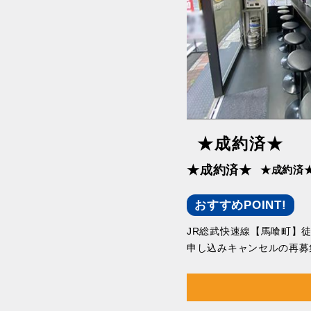
★成約済★
★成約済★
★成約済
おすすめPOINT!
JR総武快速線【馬喰町】徒
申し込みキャンセルの再募