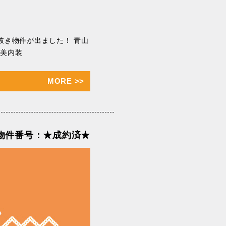
抜き物件が出ました！ 青山
な美内装
MORE
>>
物件番号：★成約済★