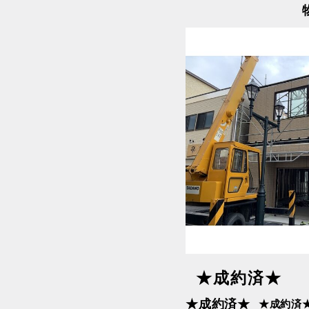
ペ
東急田園都市線
東急目
ー
湘南新宿ライン（前橋
ジ
湘南新
～小田原）
宮～逗
送
り
都営三田線
都営大
★成約済★
★成約済★
★成約済