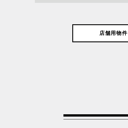
沿線を選択してください
店舗用物件
JR中央本線
JR京
JR埼京線
JR山
JR東北新幹線
JR東
JR武蔵野線
JR総
つくばエクスプレス線
上越新
京成押上線
京成本
京王高尾線
北陸新
投
>
小田急小田原線
日暮里
稿
東京メトロ半蔵門線
東京メ
の
東京メトロ銀座線
東急世