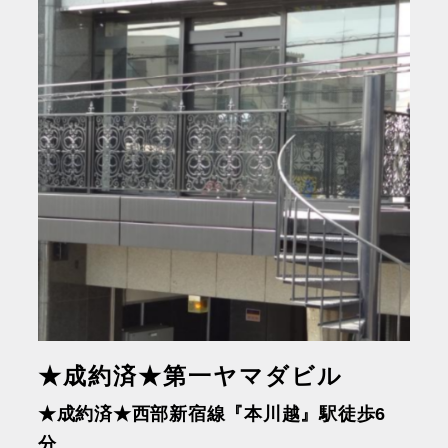
★成約済★第一ヤマダビル
★成約済★西部新宿線『本川越』駅徒歩6
分