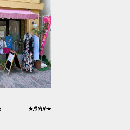
黒線
東武亀戸線
東武東上線
宿ライン（宇都
相鉄線
西武国分寺線
子）
西武新宿線
西武有楽町線
江戸線
都営新宿線
都営浅草線
★
★成約済★