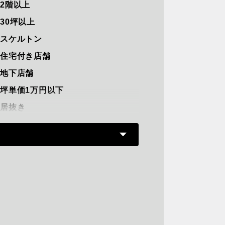
2階以上
30坪以上
スケルトン
住宅付き店舗
地下店舗
坪単価1万円以下
居抜き
路面店
軽飲食
重飲食可能
駅直結