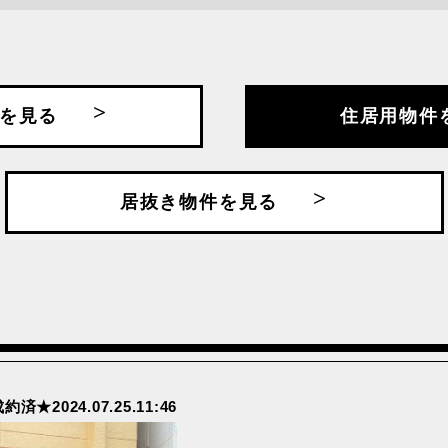
沿線・駅名で探す
を見る
住居用物件
浜東北・根岸線
JR京葉線
JR八高線
手線
JR川越線
JR常磐線
居抜き物件を見る
北本線
JR根岸線
JR横浜線
武・中央緩行線
JR総武本線
JR青梅線
幹線
下丸子
中野新橋
線
京王井の頭線
京王相模線
幹線
千葉都市モノレール
大鳥居
舎人ライナー
東京メトロ丸ノ内線
東京メトロ副
★2024.07.25.11:46
トロ南北線
東京メトロ日比谷線
東京メトロ有
田谷線
東急大井町線
東急東横線