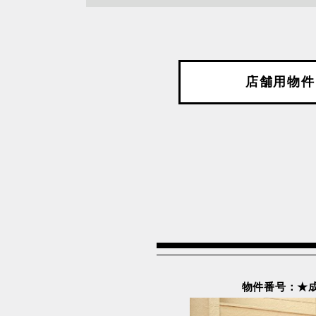
沿線を選択してください
店舗用物件
JR中央本線
JR京
JR埼京線
JR山
JR東北新幹線
JR東
JR武蔵野線
JR総
つくばエクスプレス線
上越新
京成押上線
京成本
京王高尾線
北陸新
小田急小田原線
日暮里
東京メトロ半蔵門線
物件番号：★成約済
東京メ
東京メトロ銀座線
東急世