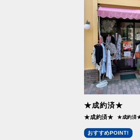
東急田園都市線
東急目
湘南新宿ライン（前橋
湘南新
～小田原）
宮～逗
都営三田線
都営大
★成約済★
★成約済★
★成約済
おすすめPOINT!