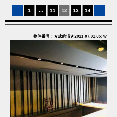
投
1
…
11
12
13
14
稿
の
ペ
物件番号：★成約済★2021.07.01.05:47
ー
ジ
送
り