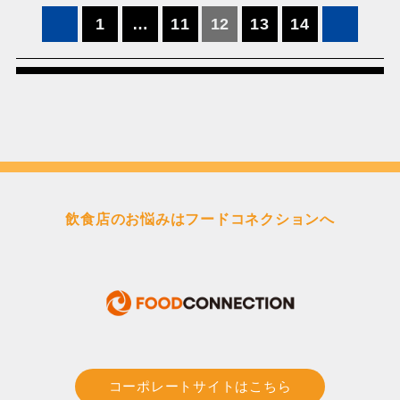
投
1
…
11
12
13
14
稿
の
ペ
ー
ジ
送
り
飲食店のお悩みはフードコネクションへ
コーポレートサイトはこちら