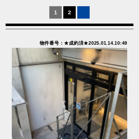
投
1
2
稿
の
ペ
物件番号：★成約済★2025.01.14.10:49
ー
ジ
送
り