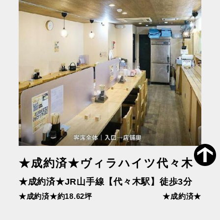
★成約済★ヴィラハイツ代々木
★成約済★JR山手線【代々木駅】徒歩3分
★成約済★約18.62坪
★成約済★