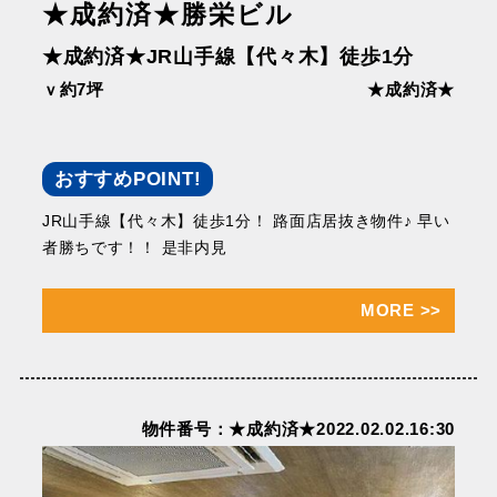
★成約済★勝栄ビル
★成約済★JR山手線【代々木】徒歩1分
ｖ約7坪
★成約済★
おすすめPOINT!
JR山手線【代々木】徒歩1分！ 路面店居抜き物件♪ 早い
者勝ちです！！ 是非内見
MORE
>>
物件番号：★成約済★2022.02.02.16:30