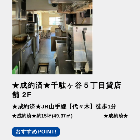
★成約済★千駄ヶ⾕５丁⽬貸店
舗 2F
★成約済★JR⼭⼿線【代々⽊】徒歩1分
★成約済★約15坪(49.37㎡)
★成約済★
おすすめPOINT!