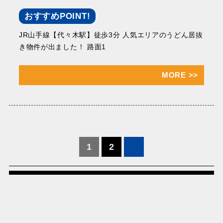
おすすめPOINT!
JR山手線【代々木駅】徒歩3分 人気エリアのうどん居抜
き物件が出ました！ 路面1
MORE
>>
投
1
2
稿
の
ペ
ー
ジ