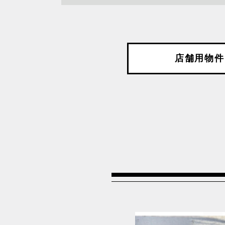
沿線を選択してください
店舗用物件
JR中央本線
JR京
JR埼京線
JR山
JR東北新幹線
JR東
JR武蔵野線
JR総
つくばエクスプレス線
上越新
京成押上線
京成本
京王高尾線
北陸新
小田急小田原線
日暮里
東京メトロ半蔵門線
東京メ
東京メトロ銀座線
東急世