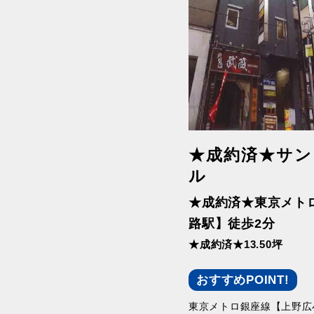
★成約済★サン
ル
★成約済★東京メト
路駅】徒歩2分
★成約済★13.50坪
おすすめPOINT!
東京メトロ銀座線【上野広