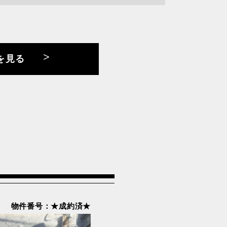
を見る
JR南武線
JR成田線
JR横須賀線
JR高崎線
京急本線
京王線
小田急多摩線
都心線
東京メトロ千代田線
楽町線
物件番号：★成約済★
東京メトロ東西線
東急池上線