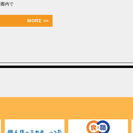
歩圏内で
MORE
>>