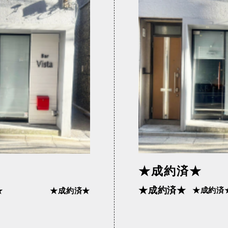
黒線
東武亀戸線
東武東上線
宿ライン（宇都
相鉄線
西武国分寺線
子）
西武新宿線
西武有楽町線
江戸線
都営新宿線
都営浅草線
★成約済★
★成約済★
★成約済
★
★成約済★