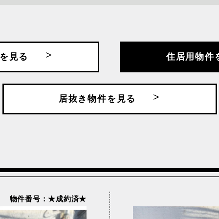
沿線・駅名で探す
を見る
住居用物件
浜東北・根岸線
JR京葉線
JR八高線
手線
JR川越線
JR常磐線
居抜き物件を見る
北本線
JR根岸線
JR横浜線
武・中央緩行線
JR総武本線
JR青梅線
幹線
下丸子
中野新橋
線
京王井の頭線
京王相模線
幹線
千葉都市モノレール
大鳥居
舎人ライナー
東京メトロ丸ノ内線
東京メトロ副
トロ南北線
物件番号：★成約済★
東京メトロ日比谷線
東京メトロ有
田谷線
東急大井町線
東急東横線