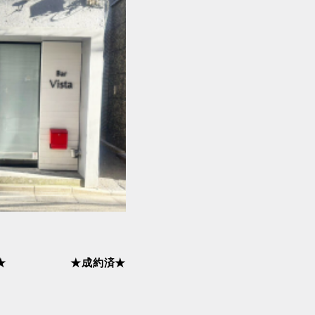
武蔵五日市
西武多摩川線
西武池袋・豊島線
都電荒川線
★
★成約済★