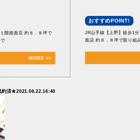
おすすめPOINT!
JR⼭⼿線【上野】徒歩1
 １階路⾯店 約８．８坪で
⾯店 約８．８坪で取り組
ちで
MORE
>>
★2021.06.22.16:40