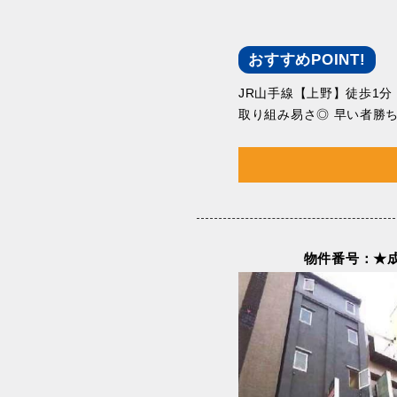
おすすめPOINT!
JR⼭⼿線【上野】徒歩1分
取り組み易さ◎ 早い者勝
物件番号：★成約済