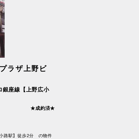
プラザ上野ビ
ロ銀座線【上野広小
★成約済★
小路駅】徒歩2分 の物件