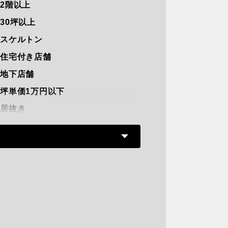
2階以上
30坪以上
スケルトン
住宅付き店舗
地下店舗
坪単価1万円以下
居抜き
路面店
軽飲食
重飲食可能
駅直結