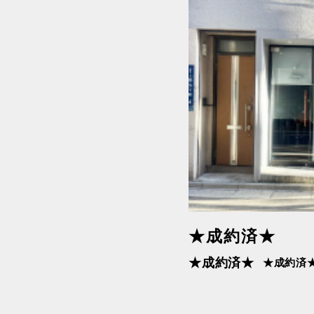
東急田園都市線
東急目
湘南新宿ライン（前橋
湘南新
～小田原）
宮～逗
都営三田線
都営大
★成約済★
★成約済★
★成約済