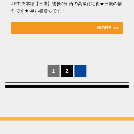
JR中央本線【三鷹】徒歩7分 西の高級住宅街★三鷹の物
件です★ 早い者勝ちです！
MORE
>>
投
1
2
稿
の
ペ
ー
ジ
送
り