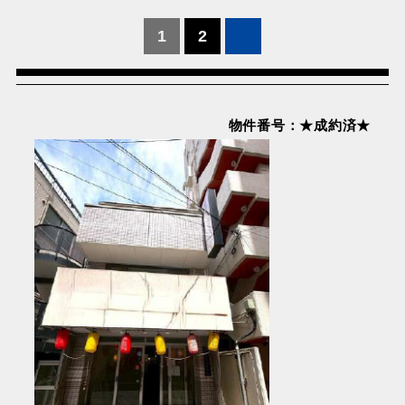
投
1
2
稿
の
ペ
物件番号：★成約済★
ー
ジ
送
り