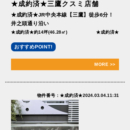
★成約済★三鷹クスミ店舗
★成約済★JR中央本線【三鷹】徒歩6分！
井之頭通り沿い
★成約済★約14坪(46.28㎡)
★成約済★
おすすめPOINT!
MORE
>>
物件番号：★成約済★2024.03.04.11:31