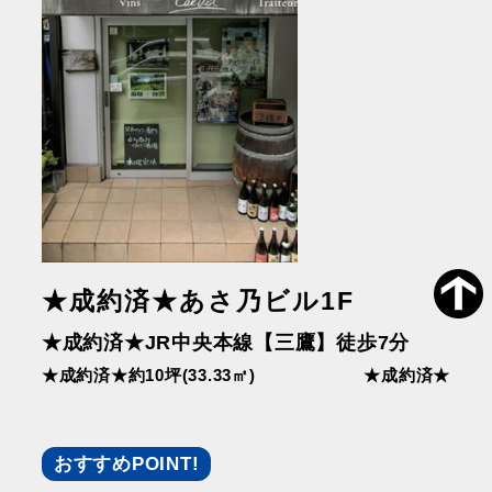
★成約済★あさ乃ビル1F
★成約済★JR中央本線【三鷹】徒歩7分
★成約済★約10坪(33.33㎡)
★成約済★
おすすめPOINT!