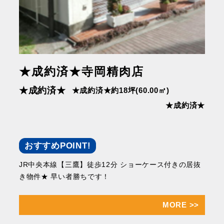
★成約済★寺岡精⾁店
★成約済★
★成約済★約18坪(60.00㎡)
★成約済★
おすすめPOINT!
JR中央本線【三鷹】徒歩12分 ショーケース付きの居抜
き物件★ 早い者勝ちです！
MORE
>>