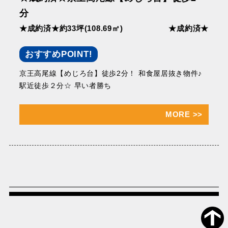
分
★成約済★約33坪(108.69㎡)
★成約済★
おすすめPOINT!
京王⾼尾線【めじろ台】徒歩2分！ 和⾷屋居抜き物件♪
駅近徒歩２分☆ 早い者勝ち
MORE
>>