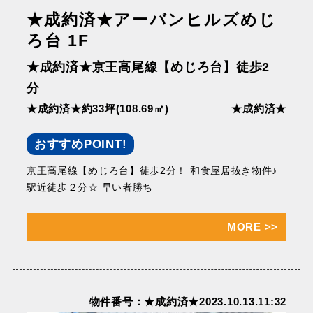
★成約済★アーバンヒルズめじ
ろ台 1F
★成約済★京王⾼尾線【めじろ台】徒歩2
分
★成約済★約33坪(108.69㎡)
★成約済★
おすすめPOINT!
京王⾼尾線【めじろ台】徒歩2分！ 和⾷屋居抜き物件♪
駅近徒歩２分☆ 早い者勝ち
MORE
>>
物件番号：★成約済★2023.10.13.11:32