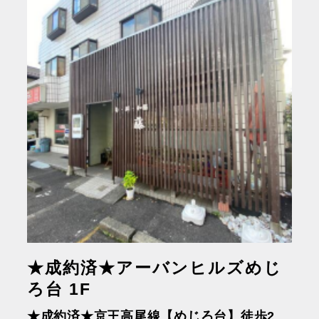
★成約済★アーバンヒルズめじ
ろ台 1F
★成約済★京王⾼尾線【めじろ台】徒歩2