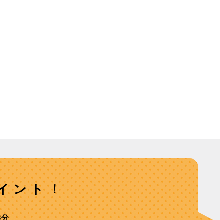
イント！
3分