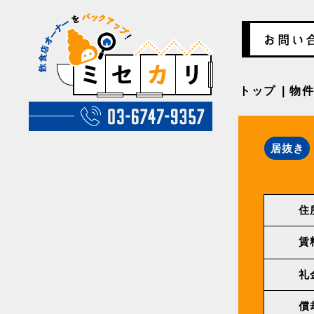
トップ
物
居抜き
住
賃
礼
償