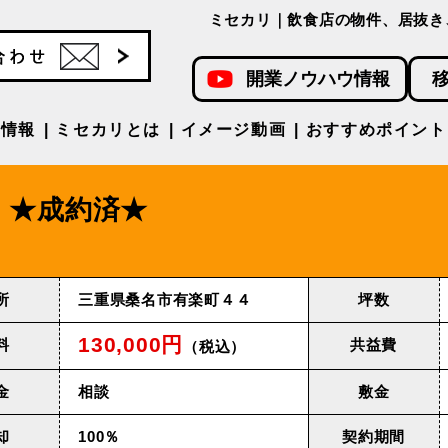
ミセカリ｜飲食店の物件、居抜き
開業ノウハウ情報
件情報
ミセカリとは
イメージ動画
おすすめポイント
★成約済★
所
三重県桑名市有楽町４４
坪数
130,000円
料
共益費
（税込）
金
相談
敷金
却
100％
契約期間