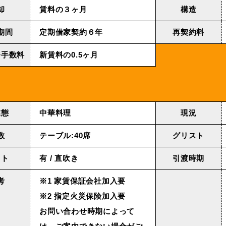
却
賃料の３ヶ月
構造
期間
定期借家契約６年
再契約料
務手数料
新賃料の0.5ヶ月
業態
中華料理
現況
数
テーブル:40席
グリスト
クト
有 / 直吹き
引渡時期
考
※1 家賃保証会社加入要
※2 指定火災保険加入要
お問い合わせ時期によって