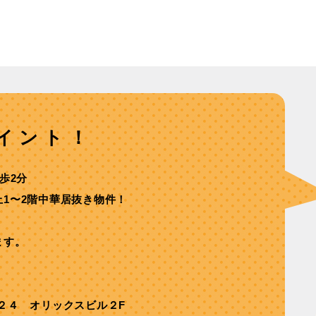
イント！
歩2分
1〜2階中華居抜き物件！
ます。
２４ オリックスビル２F