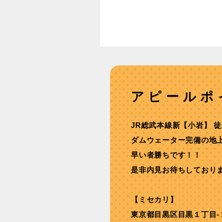
アピールポ
JR総武本線新【小岩】 徒
ダムウェーター完備の地上
早い者勝ちです！！
是非内見お待ちしており
【ミセカリ】
東京都目黒区目黒１丁目-