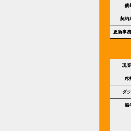
償
契約
更新事
現
席
ダ
備