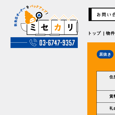
トップ
物
居抜き
住
賃
礼