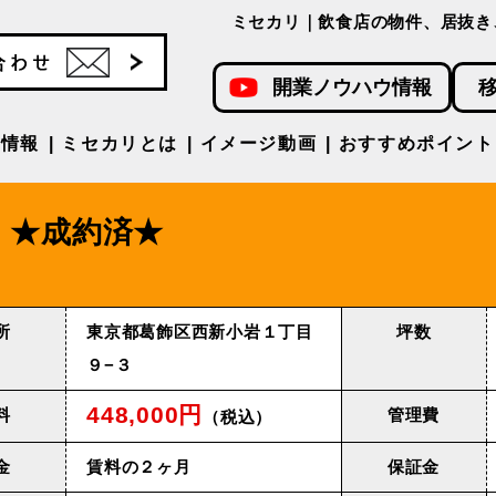
ミセカリ｜飲食店の物件、居抜き
開業ノウハウ情報
件情報
ミセカリとは
イメージ動画
おすすめポイント
★成約済★
所
東京都葛飾区西新小岩１丁目
坪数
９−３
448,000円
料
管理費
（税込）
金
賃料の２ヶ月
保証金