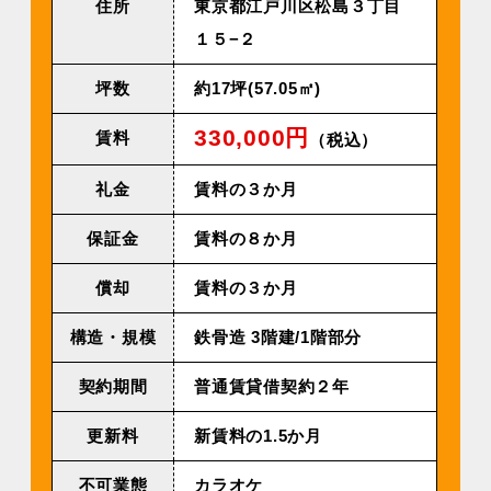
住所
東京都江戸川区松島３丁目
１５−２
坪数
約17坪(57.05㎡)
330,000円
賃料
（税込）
礼金
賃料の３か月
保証金
賃料の８か月
償却
賃料の３か月
構造・規模
鉄⾻造 3階建/1階部分
契約期間
普通賃貸借契約２年
更新料
新賃料の1.5か月
不可業態
カラオケ