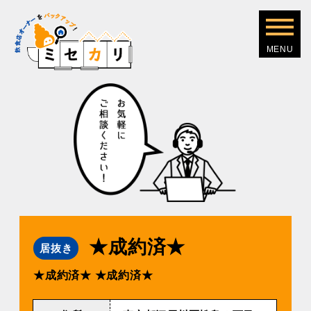
★成約済★
居抜き
★成約済★
★成約済★