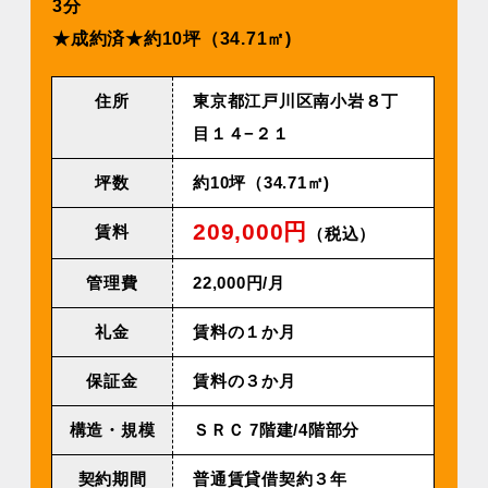
3分
★成約済★約10坪（34.71㎡)
住所
東京都江戸川区南小岩８丁
目１４−２１
坪数
約10坪（34.71㎡)
209,000円
賃料
（税込）
管理費
22,000円/⽉
礼金
賃料の１か月
保証金
賃料の３か月
構造・規模
ＳＲＣ 7階建/4階部分
契約期間
普通賃貸借契約３年