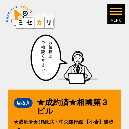
★成約済★相國第３
居抜き
ビル
★成約済★JR総武・中央緩⾏線 【⼩岩】徒歩