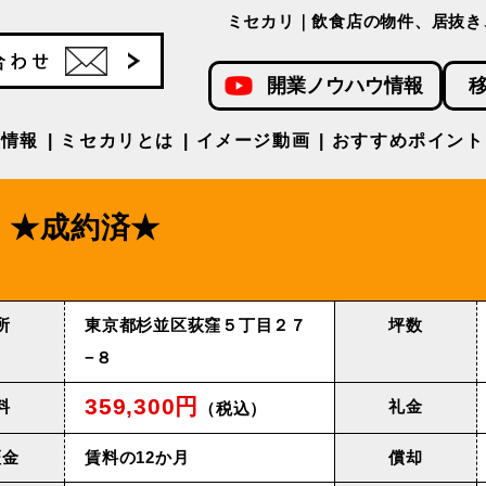
ミセカリ｜飲食店の物件、居抜き
開業ノウハウ情報
件情報
ミセカリとは
イメージ動画
おすすめポイント
★成約済★
所
東京都杉並区荻窪５丁目２７
坪数
−８
359,300円
料
礼金
（税込）
証金
賃料の12か月
償却