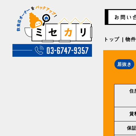
トップ
物
居抜き
住
賃
保