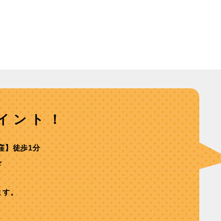
イント！
窪】徒歩1分
★
ます。