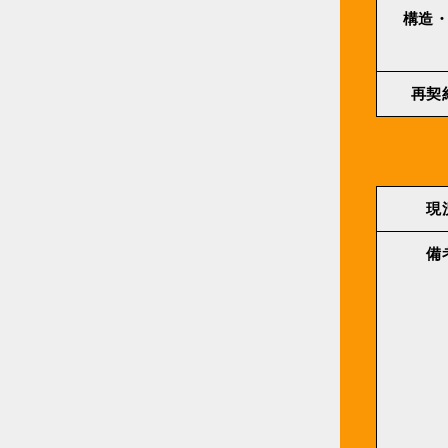
構造
再契
現
備