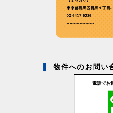
【ミセカリ】
東京都目黒区目黒１丁目-
03-6417-9236
-------------------
物件へのお問い
電話でお