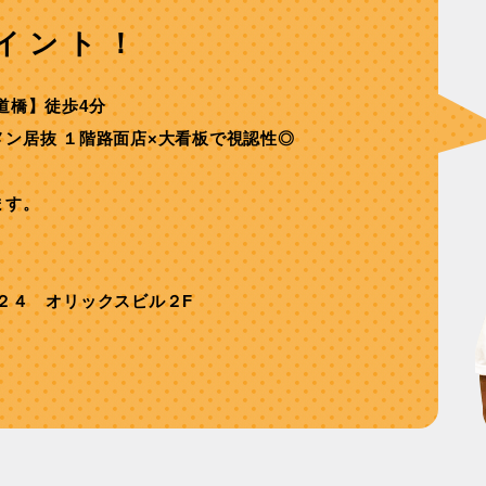
イント！
道橋】徒歩4分
ン居抜 １階路⾯店×⼤看板で視認性◎
ます。
２４ オリックスビル２F