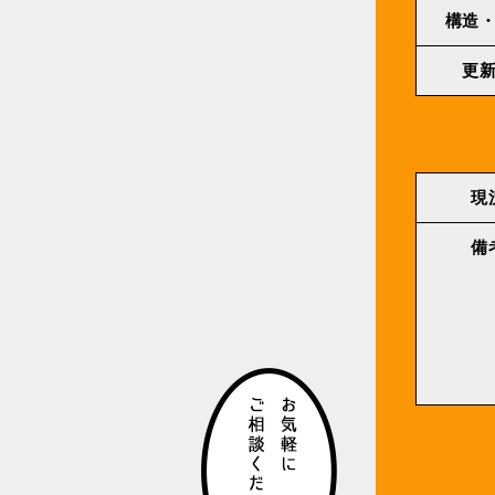
構造
更
現
備