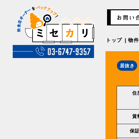
トップ
物
居抜き
住
賃
保