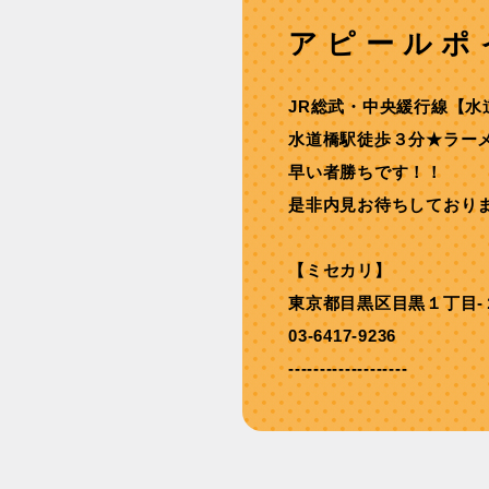
アピールポ
JR総武・中央緩⾏線【⽔
⽔道橋駅徒歩３分★ラーメ
早い者勝ちです！！
是非内見お待ちしており
【ミセカリ】
東京都目黒区目黒１丁目-
03-6417-9236
-------------------