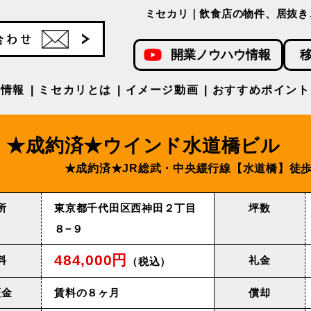
ミセカリ｜飲食店の物件、居抜き
開業ノウハウ情報
件情報
ミセカリとは
イメージ動画
おすすめポイント
★成約済★ウインド⽔道橋ビル
★成約済★JR総武・中央緩⾏線【⽔道橋】徒歩
所
東京都千代田区西神田２丁目
坪数
８−９
484,000円
料
礼金
（税込）
証金
賃料の８ヶ月
償却