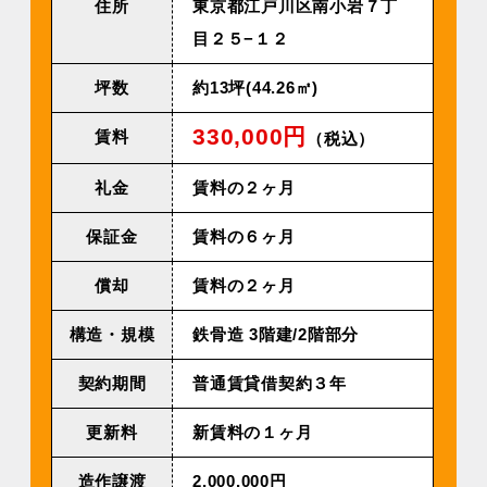
住所
東京都江戸川区南小岩７丁
目２５−１２
坪数
約13坪(44.26㎡)
330,000円
賃料
（税込）
礼金
賃料の２ヶ月
保証金
賃料の６ヶ月
償却
賃料の２ヶ月
構造・規模
鉄⾻造 3階建/2階部分
契約期間
普通賃貸借契約３年
更新料
新賃料の１ヶ月
造作譲渡
2,000,000円