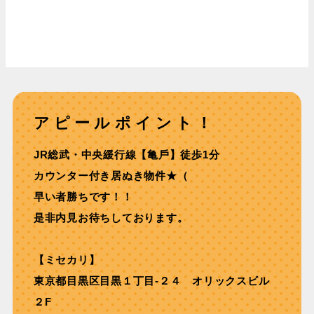
アピールポイント！
JR総武・中央緩⾏線【⻲⼾】徒歩1分
カウンター付き居ぬき物件★（
早い者勝ちです！！
是非内見お待ちしております。
【ミセカリ】
東京都目黒区目黒１丁目-２４ オリックスビル
２F