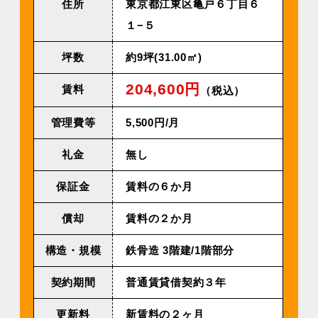
住所
東京都江東区亀戸６丁目６
１−５
坪数
約9坪(31.00㎡)
204,600円
賃料
（税込）
管理費等
5,500円/⽉
礼金
無し
保証金
賃料の６か月
償却
賃料の２か月
構造・規模
鉄⾻造 3階建/1階部分
契約期間
普通賃貸借契約３年
更新料
新賃料の２ヶ月