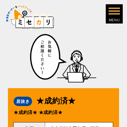
★成約済★
居抜き
★成約済★
★成約済★