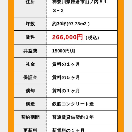
住所
神奈川県鎌倉市山ノ内５１
３−２
坪数
約30坪(97.73m2 )
266,000円
賃料
（税込）
共益費
15000円/月
礼金
賃料の１ヶ月
保証金
賃料の５ヶ月
償却
賃料の１ヶ月
構造
鉄筋コンクリート造
契約期間
普通賃貸借契約３年
更新料
新賃料の１ヶ月