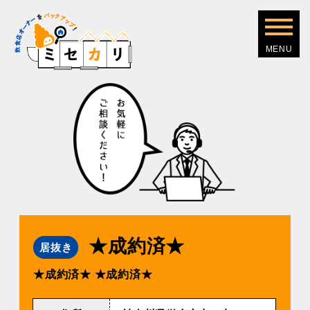
★成約済★
居抜き
★成約済★
★成約済★