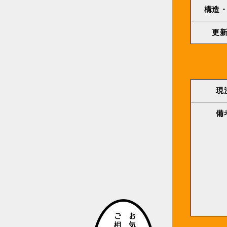
構造
更
現
備