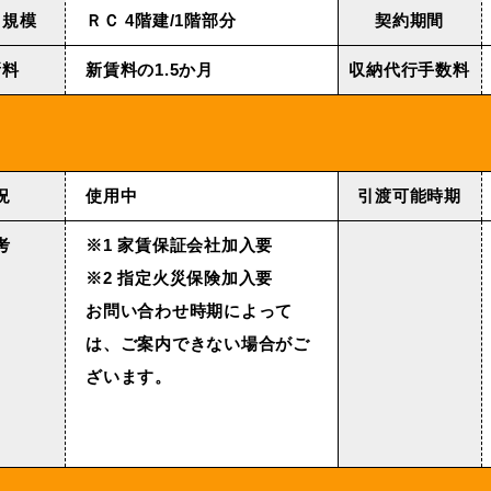
・規模
ＲＣ 4階建/1階部分
契約期間
新料
新賃料の1.5か月
収納代⾏⼿数料
況
使用中
引渡可能時期
考
※1 家賃保証会社加入要
※2 指定火災保険加入要
お問い合わせ時期によって
は、ご案内できない場合がご
ざいます。