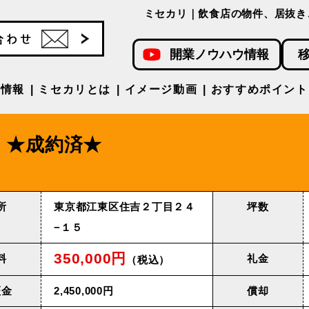
ミセカリ｜飲食店の物件、居抜き
開業ノウハウ情報
件情報
ミセカリとは
イメージ動画
おすすめポイント
★成約済★
所
東京都江東区住吉２丁目２４
坪数
−１５
350,000円
料
礼金
（税込）
証金
2,450,000円
償却