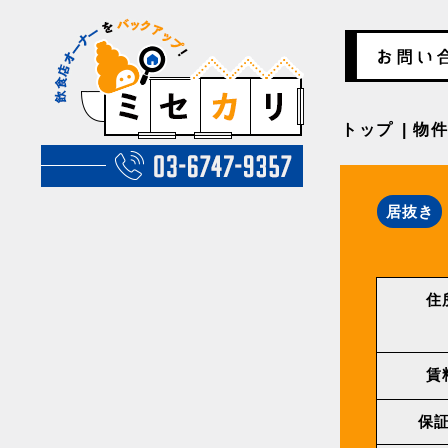
トップ
物
居抜き
住
賃
保