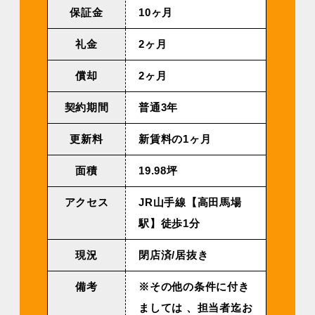
保証金
10ヶ月
礼金
2ヶ月
償却
2ヶ月
契約期間
普通3年
更新料
新賃料の1ヶ月
面積
19.98坪
アクセス
JR山手線【高田馬場
駅】徒歩1分
現況
閉店済/居抜き
備考
※その他の条件に付き
ましては 、担当者迄お