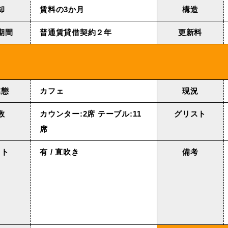
却
賃料の3か月
構造
期間
普通賃貸借契約２年
更新料
業態
カフェ
現況
数
カウンター:2席 テーブル:11
グリスト
席
クト
有 / 直吹き
備考