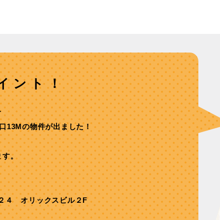
イント！
分
口13Mの物件が出ました！
ます。
２４ オリックスビル２F