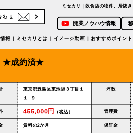
ミセカリ｜飲食店の物件、居抜き
開業ノウハウ情報
件情報
ミセカリとは
イメージ動画
おすすめポイント
★成約済★
所
東京都豊島区東池袋３丁目１
坪数
１−９
455,000円
料
管理費
（税込）
金
賃料の2か月
保証金