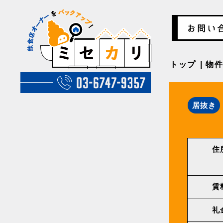
トップ
物
居抜き
住
賃
礼