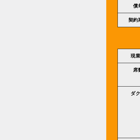
償
契約
現
席
ダ