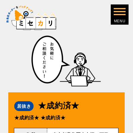
★成約済★
居抜き
★成約済★
★成約済★