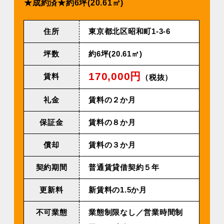
★成約済★約6坪(20.61㎡)
住所
東京都北区昭和町1-3-6
坪数
約6坪(20.61㎡)
170,000円
賃料
（税抜）
礼金
賃料の２か月
保証金
賃料の８か月
償却
賃料の３か月
契約期間
普通賃貸借契約５年
更新料
新賃料の1.5か月
不可業態
業態制限なし／営業時間制