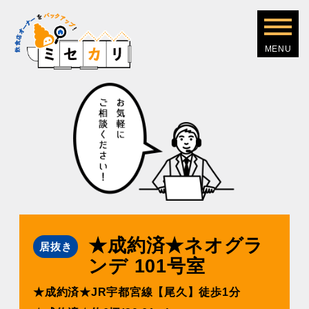
★成約済★ネオグラ
居抜き
ンデ 101号室
★成約済★JR宇都宮線【尾久】徒歩1分