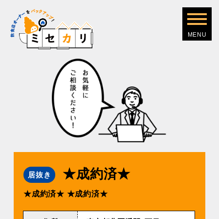
★成約済★
居抜き
★成約済★
★成約済★