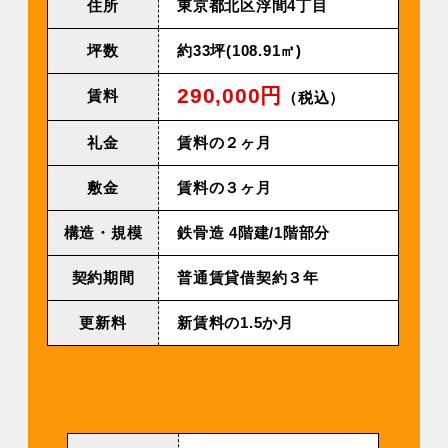
住所
東京都北区浮間4丁目
坪数
約33坪(108.91㎡)
290,000円
賃料
（税込）
礼金
賃料の２ヶ月
敷金
賃料の３ヶ月
構造・規模
鉄⾻造 4階建/1階部分
契約期間
普通賃貸借契約３年
更新料
新賃料の1.5か月