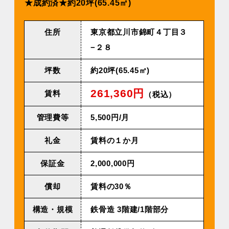
★成約済★約20坪(65.45㎡)
住所
東京都立川市錦町４丁目３
−２８
坪数
約20坪(65.45㎡)
261,360円
賃料
（税込）
管理費等
5,500円/⽉
礼金
賃料の１か月
保証金
2,000,000円
償却
賃料の30％
構造・規模
鉄⾻造 3階建/1階部分