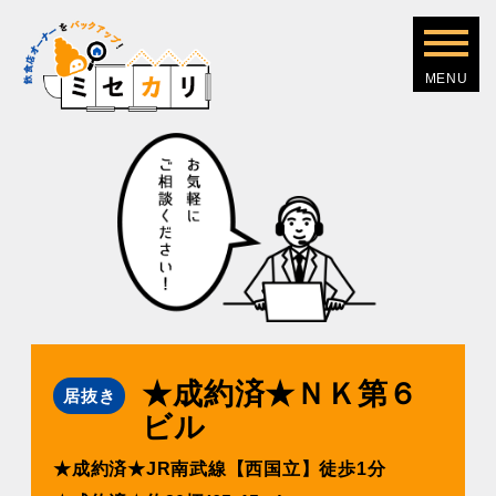
★成約済★ＮＫ第６
居抜き
ビル
★成約済★JR南武線【⻄国⽴】徒歩1分