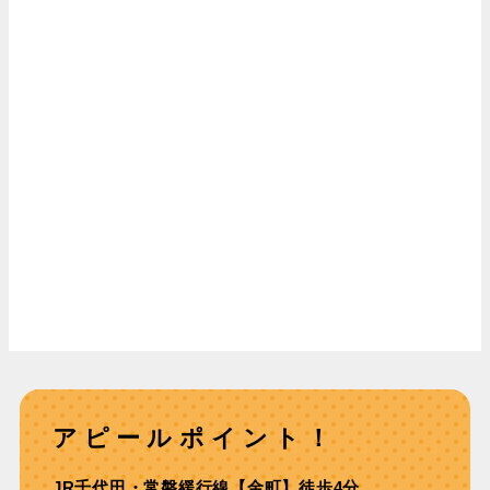
アピールポイント！
JR千代⽥・常磐緩⾏線【⾦町】徒歩4分