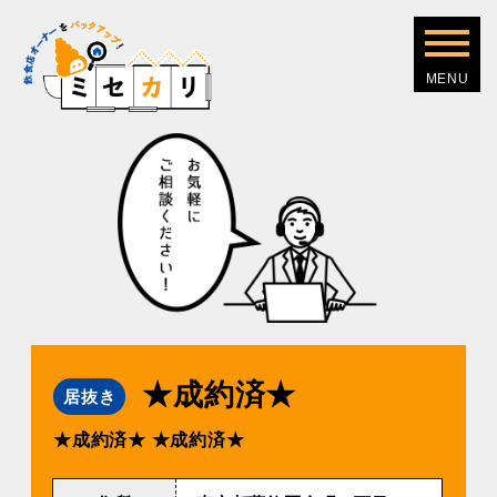
★成約済★
居抜き
★成約済★
★成約済★