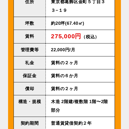
住所
東京都葛飾区金町５丁目３
３−１９
坪数
約20坪(67.40㎡)
275,000円
賃料
（税込）
管理費等
22,000円/⽉
礼金
賃料の２ヶ月
保証金
賃料の６か月
償却
賃料の２ヶ月
構造・規模
⽊造 2階建/複数階 1階〜2階
部分
契約期間
普通賃貸借契約２年