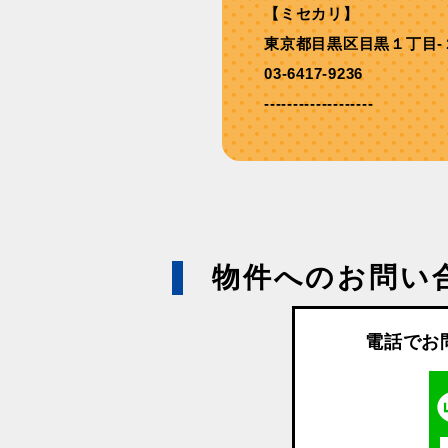
【ミセカリ】
東京都目黒区目黒１丁目-
03-6417-9236
-------------------
物件へのお問い
電話でお