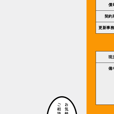
償
契約
更新事
現
備