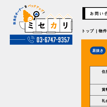
トップ
物
居抜き
住
賃
礼