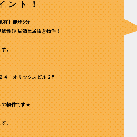
イント！
⻲有】徒歩5分
認性◎ 居酒屋居抜き物件！
ます。
２４ オリックスビル２F
きの物件です★
ます。