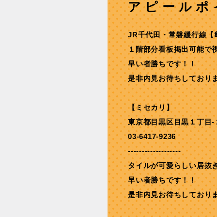
アピールポ
JR千代⽥・常磐緩⾏線【
１階部分看板掲出可能で視
早い者勝ちです！！
是非内見お待ちしており
【ミセカリ】
東京都目黒区目黒１丁目-
03-6417-9236
-------------------
タイルが可愛らしい居抜
早い者勝ちです！！
是非内見お待ちしており