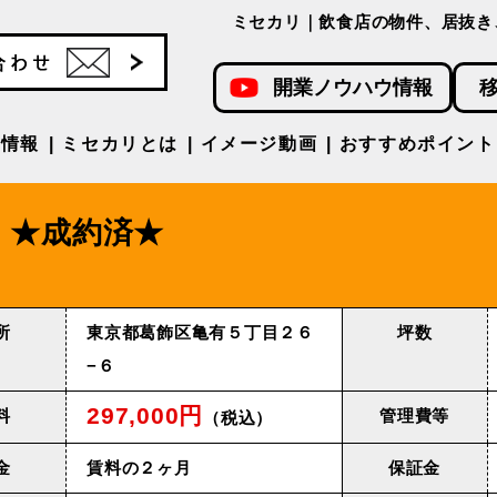
ミセカリ｜飲食店の物件、居抜き
開業ノウハウ情報
件情報
ミセカリとは
イメージ動画
おすすめポイント
★成約済★
所
東京都葛飾区亀有５丁目２６
坪数
−６
297,000円
料
管理費等
（税込）
金
賃料の２ヶ月
保証金