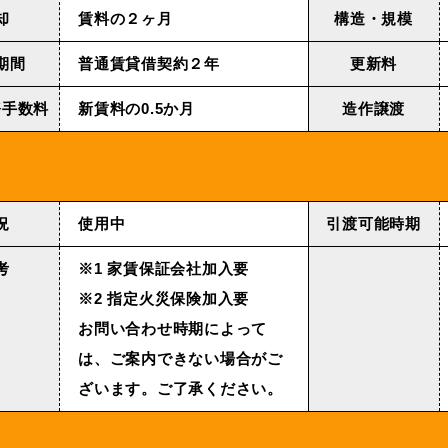
却
賃料の２ヶ月
構造・規模
期間
普通賃貸借契約２年
更新料
務手数料
新賃料の0.5か月
造作譲渡
況
使用中
引渡可能時期
考
※1 家賃保証会社加入要
※2 指定火災保険加入要
お問い合わせ時期によって
は、ご案内できない場合がご
ざいます。ご了承ください。