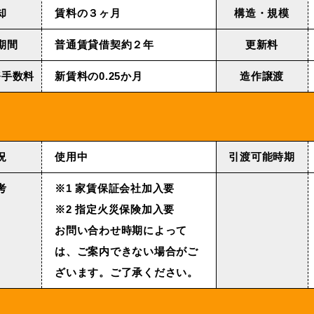
却
賃料の３ヶ月
構造・規模
期間
普通賃貸借契約２年
更新料
務手数料
新賃料の0.25か月
造作譲渡
況
使用中
引渡可能時期
考
※1 家賃保証会社加入要
※2 指定火災保険加入要
お問い合わせ時期によって
は、ご案内できない場合がご
ざいます。ご了承ください。