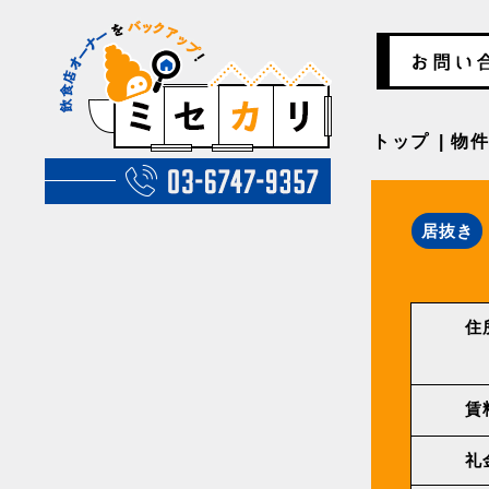
トップ
物
居抜き
住
賃
礼