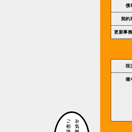
償
契約
更新事
現
備