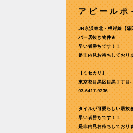
アピールポ
JR京浜東北・根岸線【蒲
バー居抜き物件★
早い者勝ちです！！
是非内見お待ちしており
【ミセカリ】
東京都目黒区目黒１丁目-
03-6417-9236
-------------------
タイルが可愛らしい居抜
早い者勝ちです！！
是非内見お待ちしており