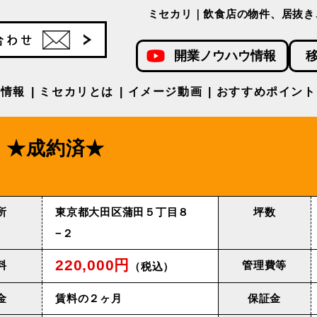
ミセカリ｜飲食店の物件、居抜き
開業ノウハウ情報
件情報
ミセカリとは
イメージ動画
おすすめポイント
★成約済★
所
東京都大田区蒲田５丁目８
坪数
−２
220,000円
料
管理費等
（税込）
金
賃料の２ヶ月
保証金