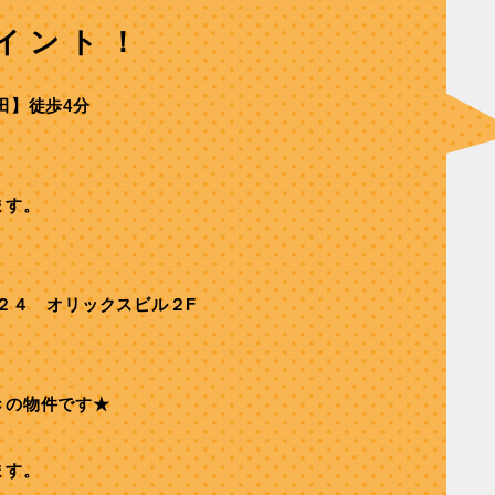
イント！
⽥】徒歩4分
ます。
２４ オリックスビル２F
きの物件です★
ます。