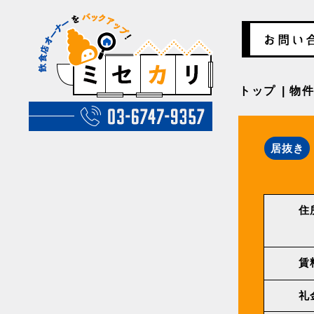
トップ
物
居抜き
住
賃
礼