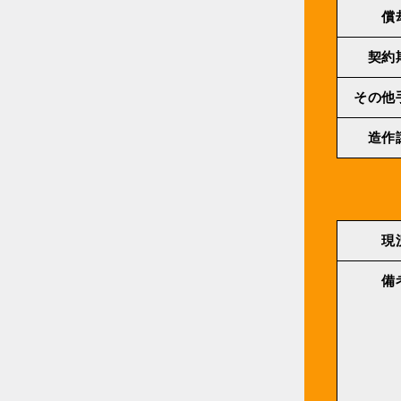
償
契約
その他
造作
現
備