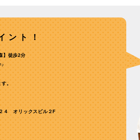
イント！
森】徒歩2分
♪
ます。
２４ オリックスビル２F