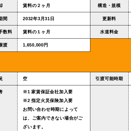
却
賃料の２ヶ月
構造・規模
期間
2032年3⽉31⽇
更新料
手数料
賃料の１ヶ月
⽔道料⾦
譲渡
1,650,000円
況
空
引渡可能時期
考
※1 家賃保証会社加入要
※2 指定火災保険加入要
お問い合わせ時期によって
は、ご案内できない場合がご
ざいます。