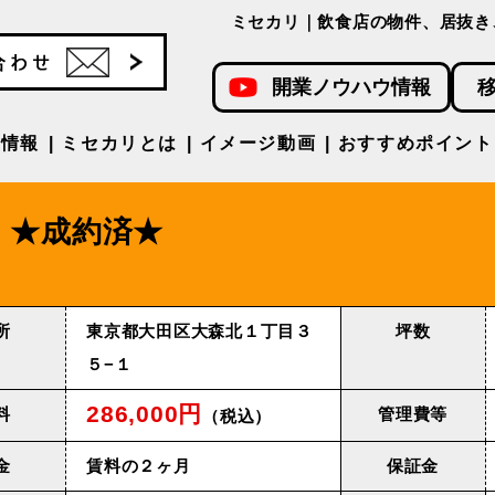
ミセカリ｜飲食店の物件、居抜き
開業ノウハウ情報
件情報
ミセカリとは
イメージ動画
おすすめポイント
★成約済★
所
東京都大田区大森北１丁目３
坪数
５−１
286,000円
料
管理費等
（税込）
金
賃料の２ヶ月
保証金