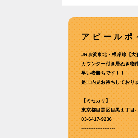
アピールポ
JR京浜東北・根岸線【⼤
カウンター付き居ぬき物件
早い者勝ちです！！
是非内見お待ちしており
【ミセカリ】
東京都目黒区目黒１丁目-
03-6417-9236
-------------------