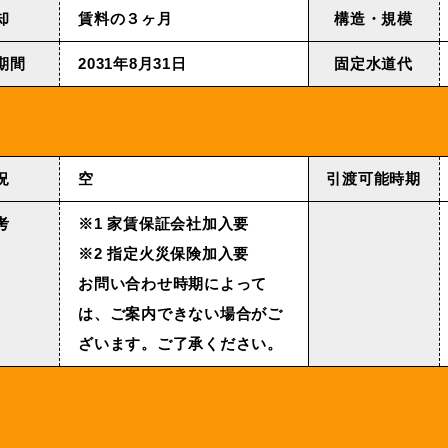
却
賃料の３ヶ月
構造・規模
期間
2031年8⽉31⽇
固定⽔道代
況
空
引渡可能時期
考
※1 家賃保証会社加入要
※2 指定火災保険加入要
お問い合わせ時期によって
は、ご案内できない場合がご
ざいます。ご了承ください。