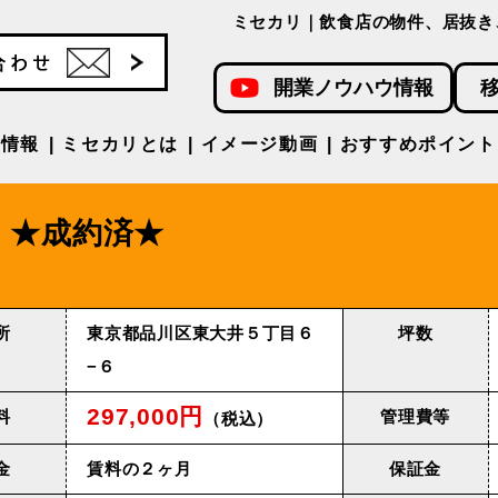
ミセカリ｜飲食店の物件、居抜き
開業ノウハウ情報
件情報
ミセカリとは
イメージ動画
おすすめポイント
★成約済★
所
東京都品川区東大井５丁目６
坪数
−６
297,000円
料
管理費等
（税込）
金
賃料の２ヶ月
保証金