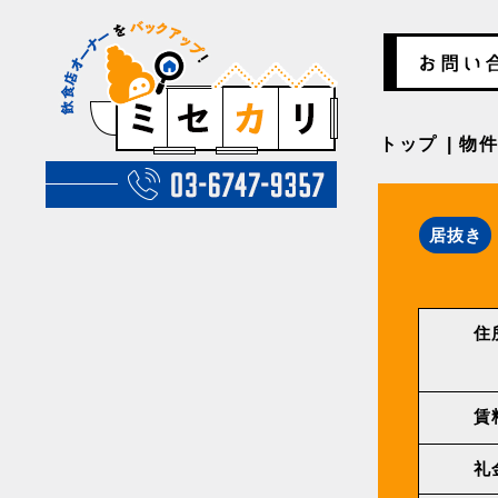
トップ
物
居抜き
住
賃
礼