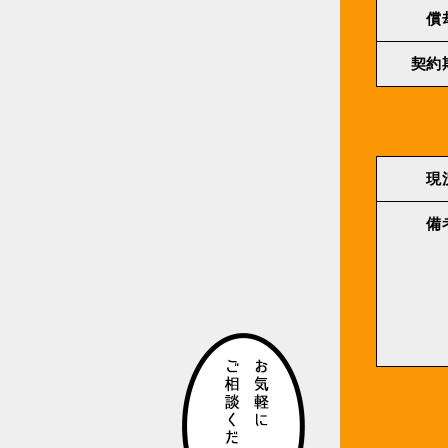
償
契約
現
備