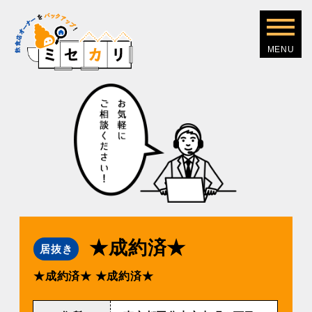
★成約済★
居抜き
★成約済★
★成約済★