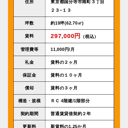
住所
東京都国分寺市南町３丁目
２３−１３
坪数
約19坪(62.70㎡)
297,000円
賃料
（税込）
管理費等
11,000円/⽉
礼金
賃料の２ヶ月
保証金
賃料の１０ヶ月
償却
賃料の３ヶ月
構造・規模
ＲＣ 4階建/1階部分
契約期間
普通賃貸借契約２年
更新料
新賃料の1.25か月