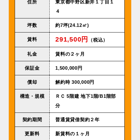
住所
東京都中野区新井１丁目１
４
坪数
約7坪(24.12㎡)
291,500円
賃料
（税込）
礼金
賃料の２ヶ月
保証金
1,500,000円
償却
解約時 300,000円
構造・規模
ＲＣ 5階建 地下1階/B1階部
分
契約期間
普通賃貸借契約２年
更新料
新賃料の１ヶ月