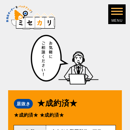
★成約済★
居抜き
★成約済★
★成約済★