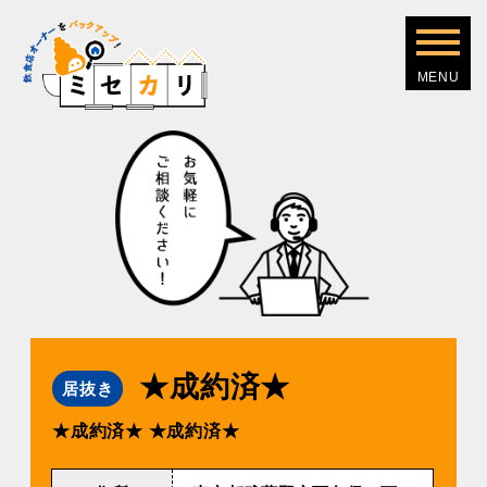
★成約済★
居抜き
★成約済★
★成約済★