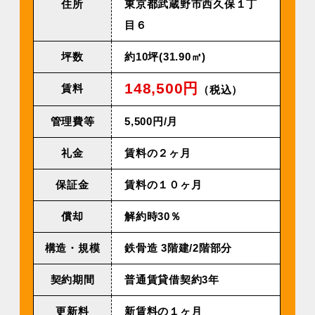
住所
東京都武蔵野市西久保１丁
目６
坪数
約10坪(31.90㎡)
148,500円
賃料
（税込）
管理費等
5,500円/⽉
礼金
賃料の２ヶ月
保証金
賃料の１０ヶ月
償却
解約時30％
構造・規模
鉄⾻造 3階建/2階部分
契約期間
普通賃貸借契約3年
更新料
新賃料の１ヶ月