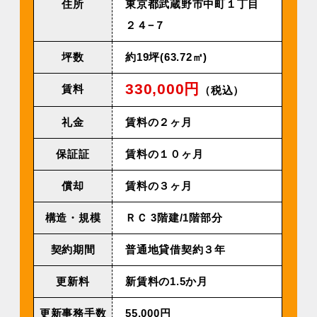
住所
東京都武蔵野市中町１丁目
２４−７
坪数
約19坪(63.72㎡)
330,000円
賃料
（税込）
礼金
賃料の２ヶ月
保証証
賃料の１０ヶ月
償却
賃料の３ヶ月
構造・規模
ＲＣ 3階建/1階部分
契約期間
普通地貸借契約３年
更新料
新賃料の1.5か月
更新事務手数
55,000円