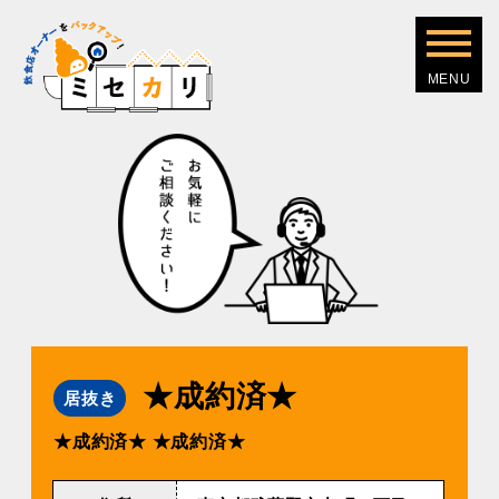
★成約済★
居抜き
★成約済★
★成約済★