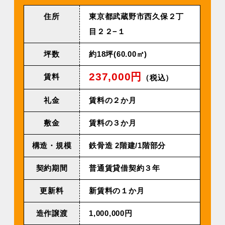
住所
東京都武蔵野市西久保２丁
目２２−１
坪数
約18坪(60.00㎡)
237,000円
賃料
（税込）
礼金
賃料の２か月
敷金
賃料の３か月
構造・規模
鉄⾻造 2階建/1階部分
契約期間
普通賃貸借契約３年
更新料
新賃料の１か月
造作譲渡
1,000,000円