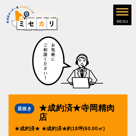
★成約済★寺岡精⾁
居抜き
店
★成約済★
★成約済★約18坪(60.00㎡)