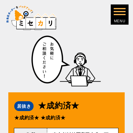
★成約済★
居抜き
★成約済★
★成約済★