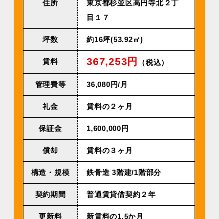
住所
東京都杉並区高円寺北２丁
目１７
坪数
約16坪(53.92㎡)
367,253円
賃料
（税込）
管理費等
36,080円/⽉
礼金
賃料の２ヶ月
保証金
1,600,000円
償却
賃料の３ヶ月
構造・規模
鉄⾻造 3階建/1階部分
契約期間
普通賃貸借契約２年
更新料
新賃料の1.5か月