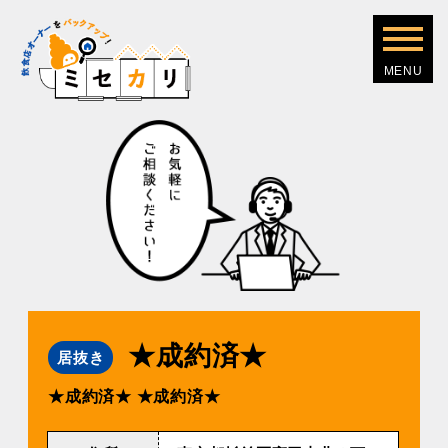
★成約済★
居抜き
★成約済★
★成約済★