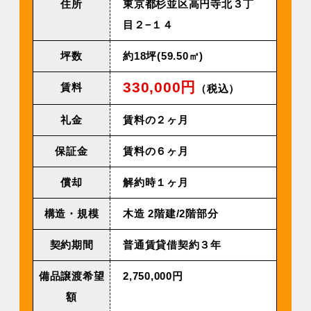
住所
東京都杉並区高円寺北３丁
目２−１４
坪数
約18坪(59.50㎡)
330,000円
賃料
（税込）
礼金
賃料の２ヶ月
保証金
賃料の６ヶ月
償却
解約時１ヶ月
構造・規模
⽊造 2階建/2階部分
契約期間
普通賃貸借契約３年
備品譲渡希望
2,750,000円
額