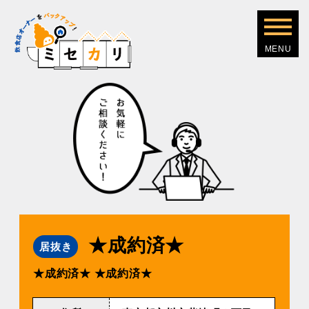
★成約済★
居抜き
★成約済★
★成約済★