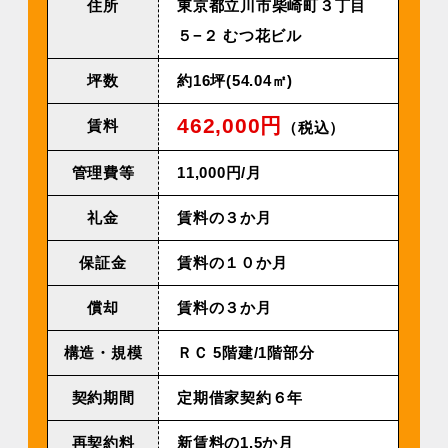
住所
東京都立川市柴崎町３丁目
５−２ むつ花ビル
坪数
約16坪(54.04㎡)
462,000円
賃料
（税込）
管理費等
11,000円/⽉
礼金
賃料の３か月
保証金
賃料の１０か月
償却
賃料の３か月
構造・規模
ＲＣ 5階建/1階部分
契約期間
定期借家契約６年
再契約料
新賃料の1.5か月