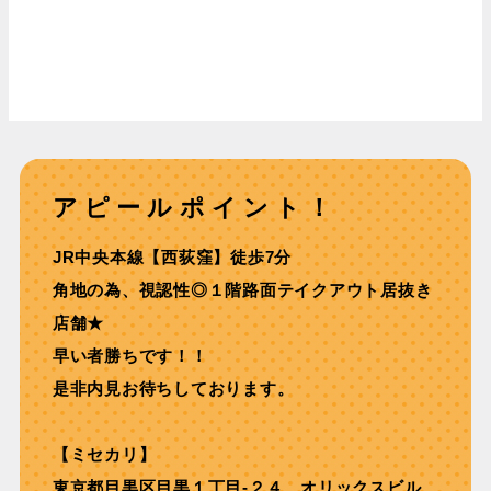
アピールポイント！
JR中央本線【⻄荻窪】徒歩7分
⾓地の為、視認性◎１階路⾯テイクアウト居抜き
店舗★
早い者勝ちです！！
是非内見お待ちしております。
【ミセカリ】
東京都目黒区目黒１丁目-２４ オリックスビル