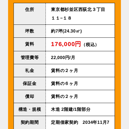
住所
東京都杉並区西荻北３丁目
１１−１８
坪数
約7坪(24.30㎡)
176,000円
賃料
（税込）
管理費等
22,000円/⽉
礼金
賃料の２ヶ月
保証金
賃料の６ヶ月
償却
賃料の２ヶ月
構造・規模
⽊造 2階建/1階部分
契約期間
定期借家契約 2034年11⽉7