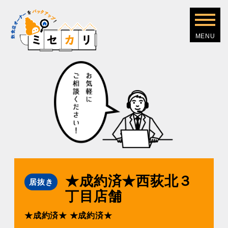
★成約済★⻄荻北３
居抜き
丁⽬店舗
★成約済★
★成約済★