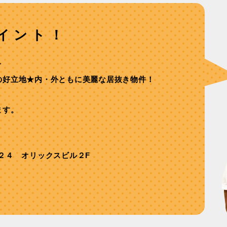
イント！
分
の好⽴地★内・外ともに美麗な居抜き物件！
ます。
２４ オリックスビル２F