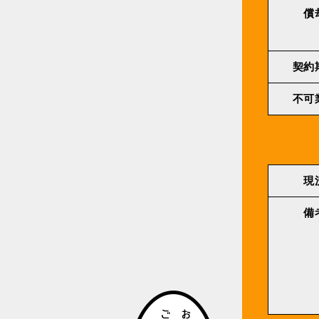
償
契約
不可
現
備