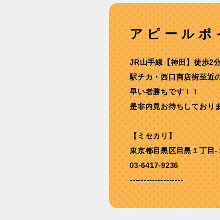
アピールポ
JR⼭⼿線【神⽥】徒歩2
駅チカ・⻄⼝商店街⾄近
早い者勝ちです！！
是非内見お待ちしており
【ミセカリ】
東京都目黒区目黒１丁目-
03-6417-9236
-------------------