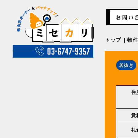
トップ
物
居抜き
住
賃
礼