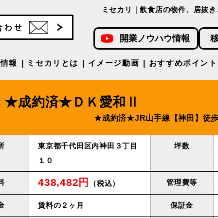
ミセカリ｜飲食店の物件、居抜き
開業ノウハウ情報
件情報
ミセカリとは
イメージ動画
おすすめポイント
★成約済★ＤＫ愛和Ⅱ
★成約済★JR⼭⼿線【神⽥】徒歩
所
東京都千代田区内神田３丁目
坪数
１０
438,482円
料
管理費等
（税込）
金
賃料の２ヶ月
保証金