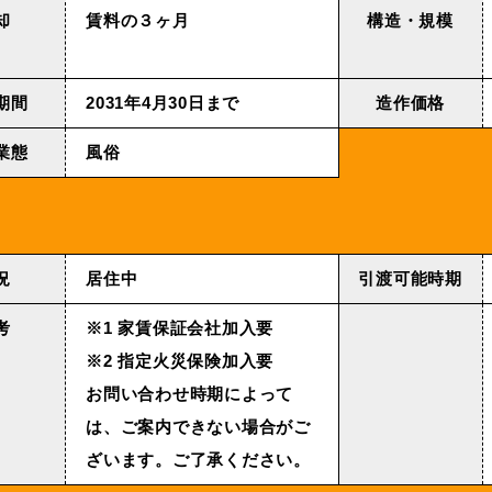
却
賃料の３ヶ月
構造・規模
期間
2031年4⽉30⽇まで
造作価格
業態
風俗
況
居住中
引渡可能時期
考
※1 家賃保証会社加入要
※2 指定火災保険加入要
お問い合わせ時期によって
は、ご案内できない場合がご
ざいます。ご了承ください。