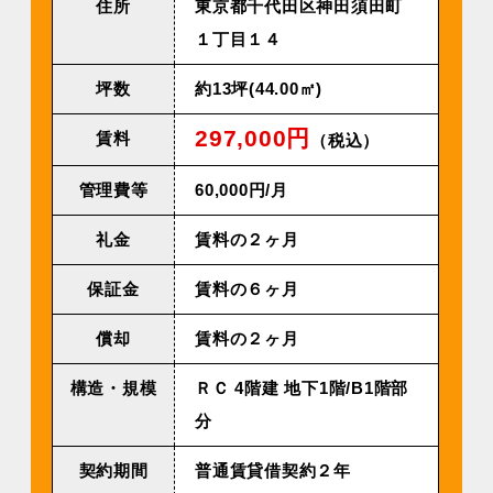
住所
東京都千代田区神田須田町
１丁目１４
坪数
約13坪(44.00㎡)
297,000円
賃料
（税込）
管理費等
60,000円/⽉
礼金
賃料の２ヶ月
保証金
賃料の６ヶ月
償却
賃料の２ヶ月
構造・規模
ＲＣ 4階建 地下1階/B1階部
分
契約期間
普通賃貸借契約２年