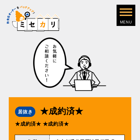
★成約済★
居抜き
★成約済★
★成約済★