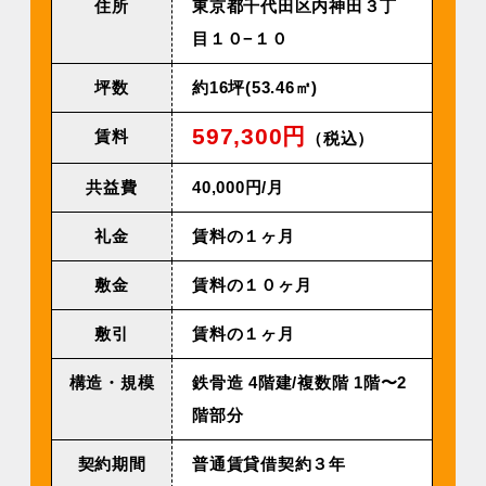
住所
東京都千代田区内神田３丁
目１０−１０
坪数
約16坪(53.46㎡)
597,300円
賃料
（税込）
共益費
40,000円/⽉
礼金
賃料の１ヶ月
敷金
賃料の１０ヶ月
敷引
賃料の１ヶ月
構造・規模
鉄⾻造 4階建/複数階 1階〜2
階部分
契約期間
普通賃貸借契約３年