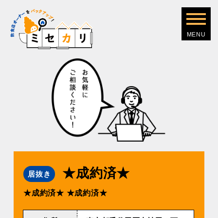
★成約済★
居抜き
★成約済★
★成約済★