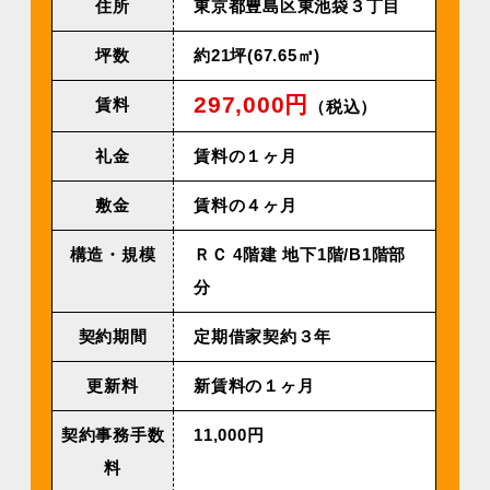
住所
東京都豊島区東池袋３丁目
坪数
約21坪(67.65㎡)
297,000円
賃料
（税込）
礼金
賃料の１ヶ月
敷金
賃料の４ヶ月
構造・規模
ＲＣ 4階建 地下1階/B1階部
分
契約期間
定期借家契約３年
更新料
新賃料の１ヶ月
契約事務手数
11,000円
料