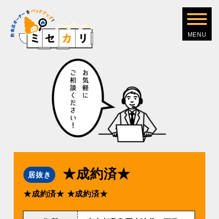
★成約済★
居抜き
★成約済★
★成約済★