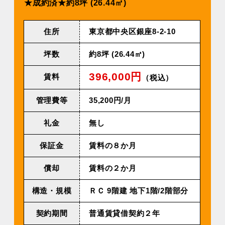
★成約済★約8坪 (26.44㎡)
住所
東京都中央区銀座8-2-10
坪数
約8坪 (26.44㎡)
396,000円
賃料
（税込）
管理費等
35,200円/⽉
礼金
無し
保証金
賃料の８か月
償却
賃料の２か月
構造・規模
ＲＣ 9階建 地下1階/2階部分
契約期間
普通賃貸借契約２年