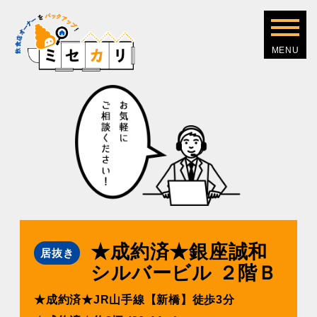
★成約済★銀座誠和
居抜き
シルバービル ２階Ｂ
★成約済★JR⼭⼿線【新橋】徒歩3分